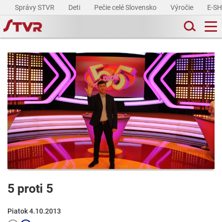
Správy STVR
Deti
Pečie celé Slovensko
Výročie
E-S
5 proti 5
Piatok 4.10.2013