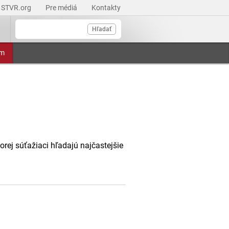
STVR.org
Pre médiá
Kontakty
Hľadať
am
ej súťažiaci hľadajú najčastejšie