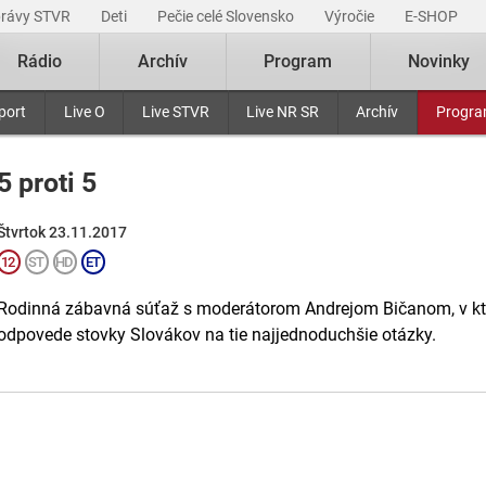
právy STVR
Deti
Pečie celé Slovensko
Výročie
E-SHOP
Rádio
Archív
Program
Novinky
port
Live O
Live STVR
Live NR SR
Archív
Progr
5 proti 5
Štvrtok 23.11.2017
Rodinná zábavná súťaž s moderátorom Andrejom Bičanom, v ktor
odpovede stovky Slovákov na tie najjednoduchšie otázky.