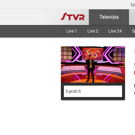
S
Televízia
Live 1
Live 2
Live 24
Š
5 proti 5