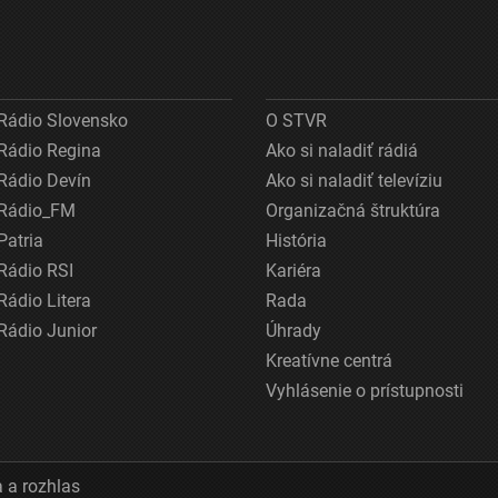
Rádio Slovensko
O STVR
Rádio Regina
Ako si naladiť rádiá
Rádio Devín
Ako si naladiť televíziu
Rádio_FM
Organizačná štruktúra
Patria
História
Rádio RSI
Kariéra
Rádio Litera
Rada
Rádio Junior
Úhrady
Kreatívne centrá
Vyhlásenie o prístupnosti
 a rozhlas