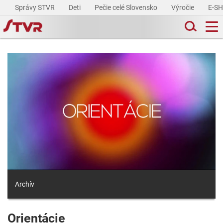
Správy STVR
Deti
Pečie celé Slovensko
Výročie
E-S
Archív
Orientácie