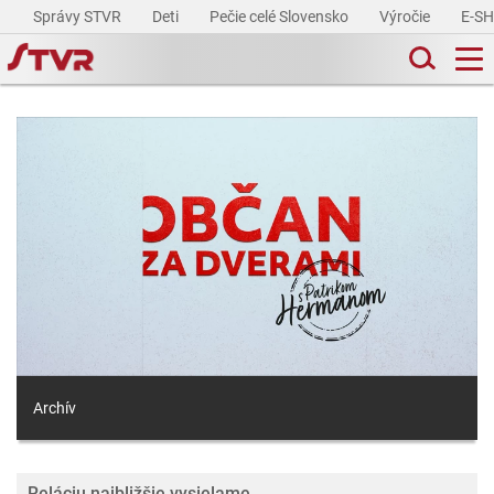
Správy STVR
Deti
Pečie celé Slovensko
Výročie
E-S
Archív
Reláciu najbližšie vysielame