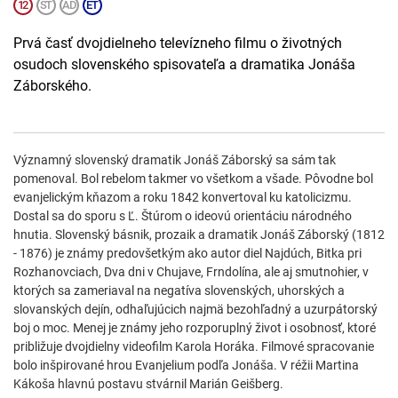
Prvá časť dvojdielneho televízneho filmu o životných
osudoch slovenského spisovateľa a dramatika Jonáša
Záborského.
Významný slovenský dramatik Jonáš Záborský sa sám tak
pomenoval. Bol rebelom takmer vo všetkom a všade. Pôvodne bol
evanjelickým kňazom a roku 1842 konvertoval ku katolicizmu.
Dostal sa do sporu s Ľ. Štúrom o ideovú orientáciu národného
hnutia. Slovenský básnik, prozaik a dramatik Jonáš Záborský (1812
- 1876) je známy predovšetkým ako autor diel Najdúch, Bitka pri
Rozhanovciach, Dva dni v Chujave, Frndolína, ale aj smutnohier, v
ktorých sa zameriaval na negatíva slovenských, uhorských a
slovanských dejín, odhaľujúcich najmä bezohľadný a uzurpátorský
boj o moc. Menej je známy jeho rozporuplný život i osobnosť, ktoré
približuje dvojdielny videofilm Karola Horáka. Filmové spracovanie
bolo inšpirované hrou Evanjelium podľa Jonáša. V réžii Martina
Kákoša hlavnú postavu stvárnil Marián Geišberg.