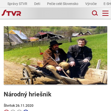
Správy STVR
Deti
Pečie celé Slovensko
Výročie
E-S
Národný hriešnik
Štvrtok 26.11.2020