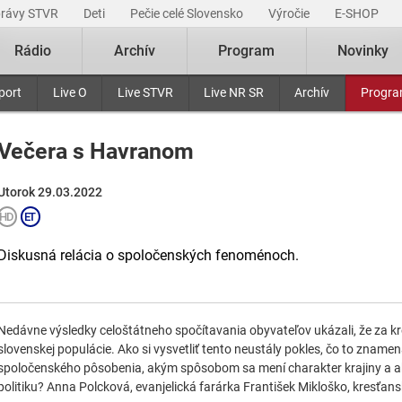
právy STVR
Deti
Pečie celé Slovensko
Výročie
E-SHOP
Rádio
Archív
Program
Novinky
port
Live O
Live STVR
Live NR SR
Archív
Progr
Večera s Havranom
Utorok 29.03.2022
Diskusná relácia o spoločenských fenoménoch.
Nedávne výsledky celoštátneho spočítavania obyvateľov ukázali, že za kr
slovenskej populácie. Ako si vysvetliť tento neustály pokles, čo to znamená
spoločenského pôsobenia, akým spôsobom sa mení charakter krajiny a aký
politiku? Anna Polcková, evanjelická farárka František Mikloško, kresťansk