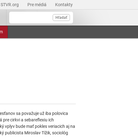
STVR.org
Pre médiá
Kontakty
Hľadať
am
esťanov sa považuje už iba polovica
 pre cirkvi a sebareflexiu ich
 vplyv bude mať pokles veriacich aj na
ý publicista Miroslav Tížik, sociológ