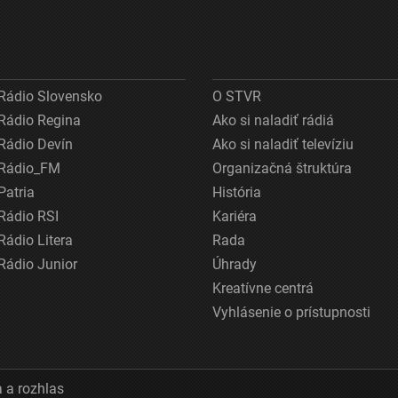
Rádio Slovensko
O STVR
Rádio Regina
Ako si naladiť rádiá
Rádio Devín
Ako si naladiť televíziu
Rádio_FM
Organizačná štruktúra
Patria
História
Rádio RSI
Kariéra
Rádio Litera
Rada
Rádio Junior
Úhrady
Kreatívne centrá
Vyhlásenie o prístupnosti
 a rozhlas