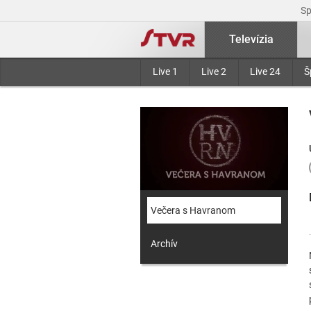
S
Televízia
Live 1
Live 2
Live 24
Š
Večera s Havranom
Archív