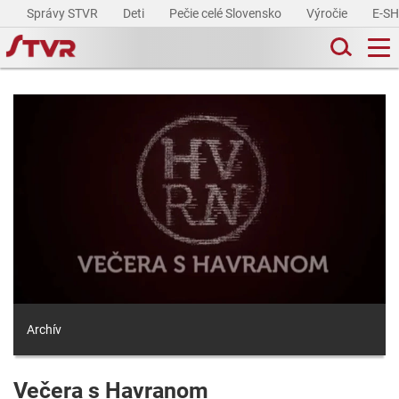
Správy STVR
Deti
Pečie celé Slovensko
Výročie
E-S
Archív
Večera s Havranom