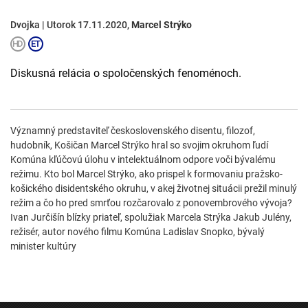
Dvojka | Utorok 17.11.2020,
Marcel Strýko
Diskusná relácia o spoločenských fenoménoch.
Významný predstaviteľ československého disentu, filozof,
hudobník, Košičan Marcel Strýko hral so svojim okruhom ľudí
Komúna kľúčovú úlohu v intelektuálnom odpore voči bývalému
režimu. Kto bol Marcel Strýko, ako prispel k formovaniu pražsko-
košického disidentského okruhu, v akej životnej situácii prežil minulý
režim a čo ho pred smrťou rozčarovalo z ponovembrového vývoja?
Ivan Jurčišín blízky priateľ, spolužiak Marcela Strýka Jakub Julény,
režisér, autor nového filmu Komúna Ladislav Snopko, bývalý
minister kultúry