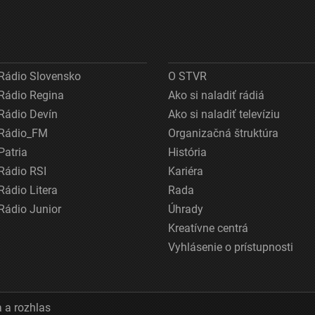
Rádio Slovensko
O STVR
Rádio Regina
Ako si naladiť rádiá
Rádio Devín
Ako si naladiť televíziu
Rádio_FM
Organizačná štruktúra
Patria
História
Rádio RSI
Kariéra
Rádio Litera
Rada
Rádio Junior
Úhrady
Kreatívne centrá
Vyhlásenie o prístupnosti
 a rozhlas