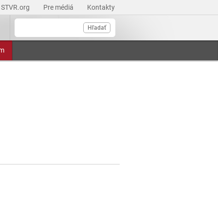
STVR.org
Pre médiá
Kontakty
Hľadať
am