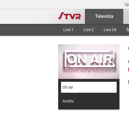
S
Televízia
Live 1
Live 2
Live 24
Š
On air
Archív