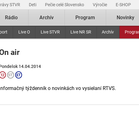
právy STVR
Deti
Pečie celé Slovensko
Výročie
E-SHOP
Rádio
Archív
Program
Novinky
port
Live O
Live STVR
Live NR SR
Archív
Progr
On air
Pondelok 14.04.2014
Informačný týždenník o novinkách vo vysielaní RTVS.