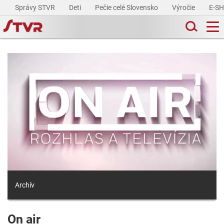
Správy STVR
Deti
Pečie celé Slovensko
Výročie
E-S
Archív
On air