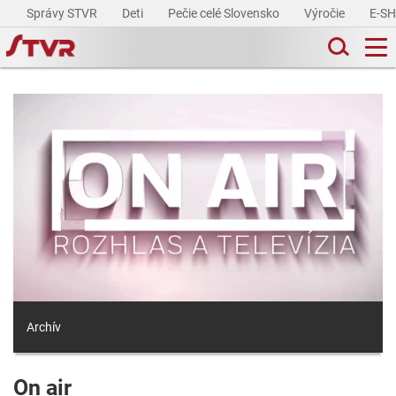
Správy STVR
Deti
Pečie celé Slovensko
Výročie
E-S
Archív
On air