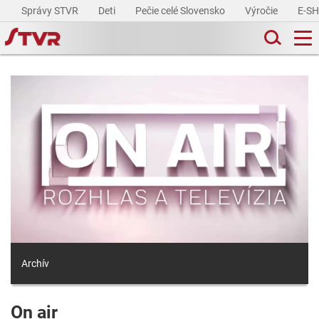
Správy STVR
Deti
Pečie celé Slovensko
Výročie
E-S
Archív
On air