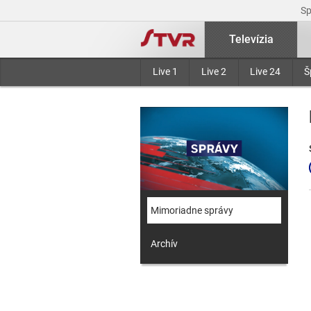
S
Televízia
Live 1
Live 2
Live 24
Š
Mimoriadne správy
Archív