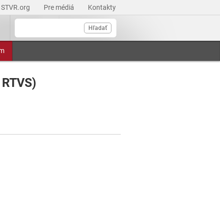
STVR.org
Pre médiá
Kontakty
Hľadať
am
 RTVS)