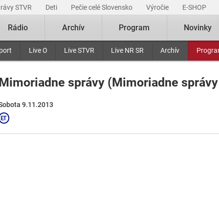
právy STVR
Deti
Pečie celé Slovensko
Výročie
E-SHOP
Rádio
Archív
Program
Novinky
port
Live O
Live STVR
Live NR SR
Archív
Progr
Mimoriadne správy (Mimoriadne správy
Sobota 9.11.2013