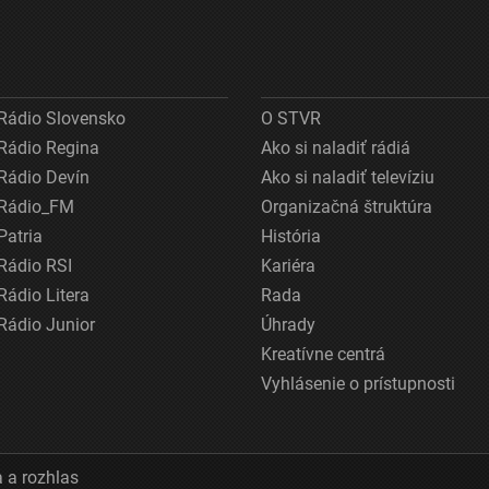
Rádio Slovensko
O STVR
Rádio Regina
Ako si naladiť rádiá
Rádio Devín
Ako si naladiť televíziu
Rádio_FM
Organizačná štruktúra
Patria
História
Rádio RSI
Kariéra
Rádio Litera
Rada
Rádio Junior
Úhrady
Kreatívne centrá
Vyhlásenie o prístupnosti
 a rozhlas