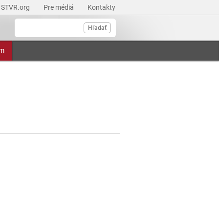
STVR.org
Pre médiá
Kontakty
Hľadať
am