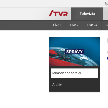
S
Televízia
Live 1
Live 2
Live 24
Š
Mimoriadne správy
Archív