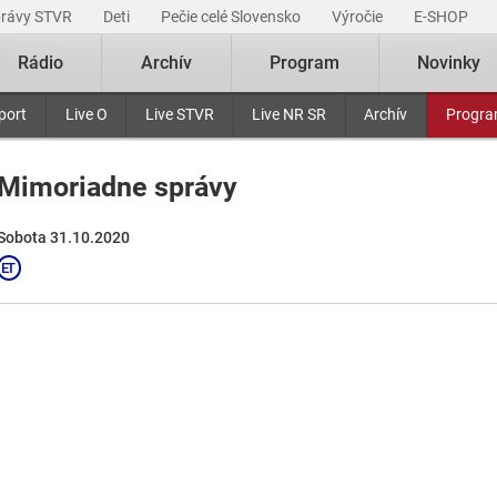
právy STVR
Deti
Pečie celé Slovensko
Výročie
E-SHOP
Rádio
Archív
Program
Novinky
port
Live O
Live STVR
Live NR SR
Archív
Progr
Mimoriadne správy
Sobota 31.10.2020