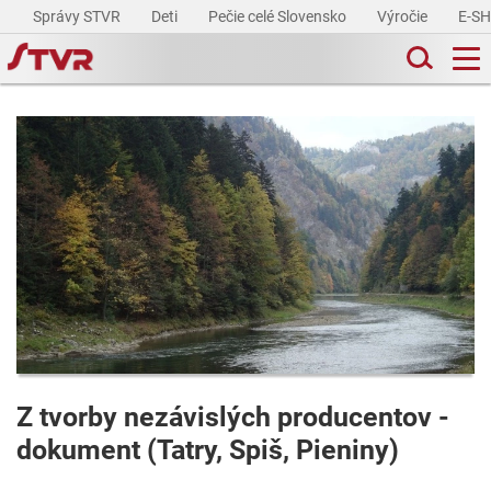
Správy STVR
Deti
Pečie celé Slovensko
Výročie
E-S
Z tvorby nezávislých producentov -
dokument (Tatry, Spiš, Pieniny)