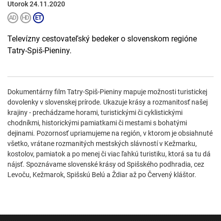
Utorok 24.11.2020
Televízny cestovateľský bedeker o slovenskom regióne
Tatry-Spiš-Pieniny.
Dokumentárny film Tatry-Spiš-Pieniny mapuje možnosti turistickej
dovolenky v slovenskej prírode. Ukazuje krásy a rozmanitosť našej
krajiny - prechádzame horami, turistickými či cyklistickými
chodníkmi, historickými pamiatkami či mestami s bohatými
dejinami. Pozornosť upriamujeme na región, v ktorom je obsiahnuté
všetko, vrátane rozmanitých mestských slávností v Kežmarku,
kostolov, pamiatok a po menej či viac ľahkú turistiku, ktorá sa tu dá
nájsť. Spoznávame slovenské krásy od Spišského podhradia, cez
Levoču, Kežmarok, Spišskú Belú a Ždiar až po Červený kláštor.