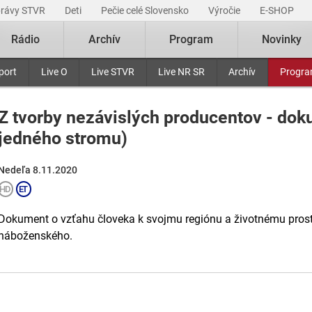
právy STVR
Deti
Pečie celé Slovensko
Výročie
E-SHOP
Rádio
Archív
Program
Novinky
port
Live O
Live STVR
Live NR SR
Archív
Progr
Z tvorby nezávislých producentov - dok
jedného stromu)
Nedeľa 8.11.2020
Dokument o vzťahu človeka k svojmu regiónu a životnému prost
náboženského.