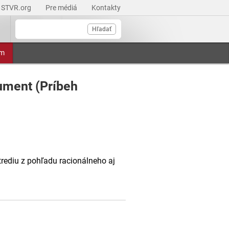
STVR.org
Pre médiá
Kontakty
Hľadať
am
ument (Príbeh
rediu z pohľadu racionálneho aj