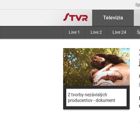
S
Televízia
Live 1
Live 2
Live 24
Š
Z tvorby nezávislých
producentov - dokument