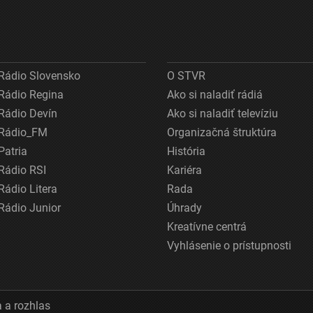
Rádio Slovensko
O STVR
Rádio Regina
Ako si naladiť rádiá
Rádio Devín
Ako si naladiť televíziu
Rádio_FM
Organizačná štruktúra
Patria
História
Rádio RSI
Kariéra
Rádio Litera
Rada
Rádio Junior
Úhrady
Kreatívne centrá
Vyhlásenie o prístupnosti
 a rozhlas