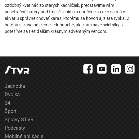
ozdobný kvetináč zo starých kachličiek, predstavíme vám
penetračné nátery pod tmel či lepidlo a naučíme sa ako sa má v
akváriu správne chovať karas, ktorému sa hovorí aj zlatá rybka. Z
betónu si zasa odlejeme jednoduché, ale zaujímavé svietniky a
potešíme sa tiež ďalším krásnym adventným vencom.
Jednotka
Dvojka
24
Šport
Správy STVR
Podcasty
Mobilné aplikácie