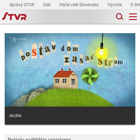
Správy STVR
Deti
Pečie celé Slovensko
Výročie
E-S
Archív
Reláciu najbližšie vysielame