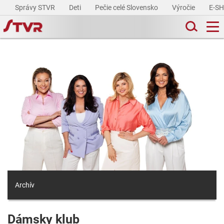
Správy STVR
Deti
Pečie celé Slovensko
Výročie
E-S
Archív
Dámsky klub