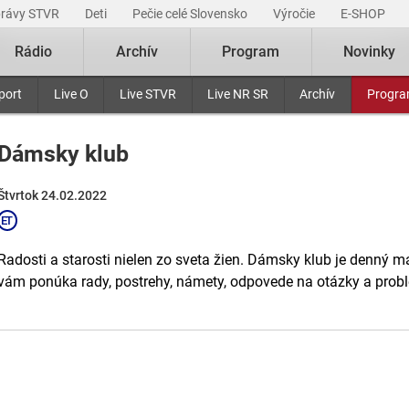
právy STVR
Deti
Pečie celé Slovensko
Výročie
E-SHOP
Rádio
Archív
Program
Novinky
port
Live O
Live STVR
Live NR SR
Archív
Progr
Dámsky klub
Štvrtok 24.02.2022
Radosti a starosti nielen zo sveta žien. Dámsky klub je denný m
vám ponúka rady, postrehy, námety, odpovede na otázky a probl