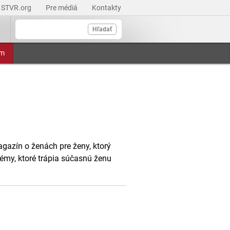
STVR.org
Pre médiá
Kontakty
Hľadať
am
agazín o ženách pre ženy, ktorý
émy, ktoré trápia súčasnú ženu