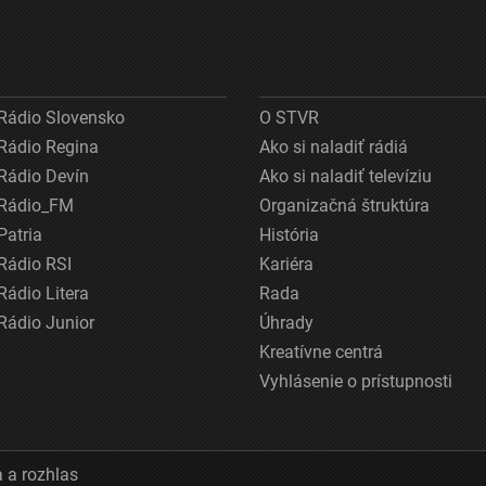
Rádio Slovensko
O STVR
Rádio Regina
Ako si naladiť rádiá
Rádio Devín
Ako si naladiť televíziu
Rádio_FM
Organizačná štruktúra
Patria
História
Rádio RSI
Kariéra
Rádio Litera
Rada
Rádio Junior
Úhrady
Kreatívne centrá
Vyhlásenie o prístupnosti
 a rozhlas