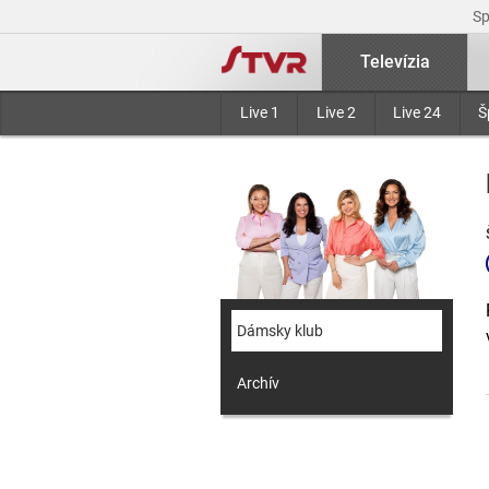
S
Televízia
Live 1
Live 2
Live 24
Š
Dámsky klub
Archív