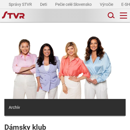
Správy STVR
Deti
Pečie celé Slovensko
Výročie
E-S
Archív
Dámsky klub