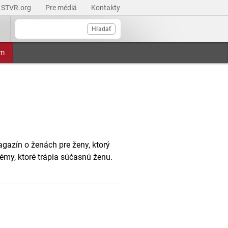
STVR.org
Pre médiá
Kontakty
Hľadať
am
agazín o ženách pre ženy, ktorý
émy, ktoré trápia súčasnú ženu.