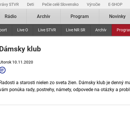
právy STVR
Deti
Pečie celé Slovensko
Výročie
E-SHOP
Rádio
Archív
Program
Novinky
port
Live O
Live STVR
Live NR SR
Archív
Progr
Dámsky klub
Utorok 10.11.2020
Radosti a starosti nielen zo sveta žien. Dámsky klub je denný m
vám ponúka rady, postrehy, námety, odpovede na otázky a probl