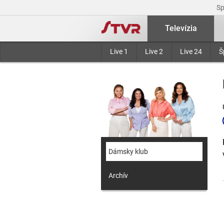
S
Televízia
Live 1
Live 2
Live 24
Š
Dámsky klub
Archív