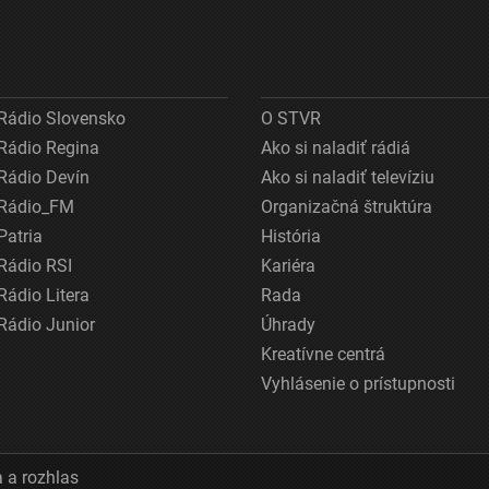
Rádio Slovensko
O STVR
Rádio Regina
Ako si naladiť rádiá
Rádio Devín
Ako si naladiť televíziu
Rádio_FM
Organizačná štruktúra
Patria
História
Rádio RSI
Kariéra
Rádio Litera
Rada
Rádio Junior
Úhrady
Kreatívne centrá
Vyhlásenie o prístupnosti
 a rozhlas