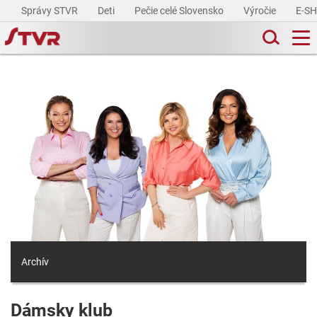
Správy STVR
Deti
Pečie celé Slovensko
Výročie
E-S
Archív
Dámsky klub