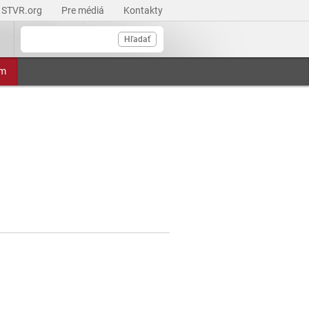
STVR.org
Pre médiá
Kontakty
Hľadať
am