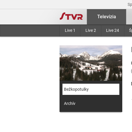
S
Televízia
Live 1
Live 2
Live 24
Š
Bežkopotulky
Archív