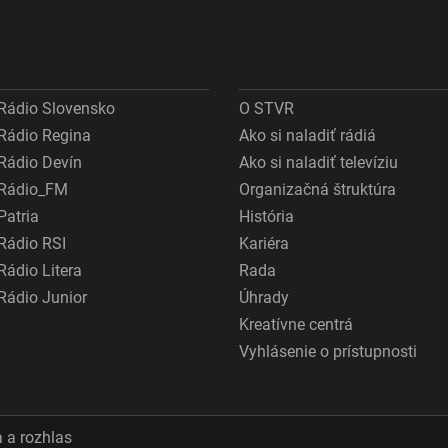
Rádio Slovensko
O STVR
Rádio Regina
Ako si naladiť rádiá
Rádio Devín
Ako si naladiť televíziu
Rádio_FM
Organizačná štruktúra
Patria
História
Rádio RSI
Kariéra
Rádio Litera
Rada
Rádio Junior
Úhrady
Kreatívne centrá
Vyhlásenie o prístupnosti
 a rozhlas