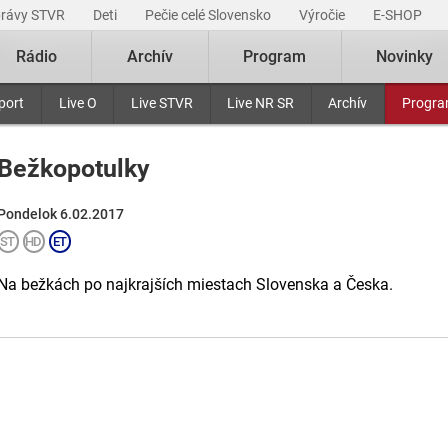
právy STVR
Deti
Pečie celé Slovensko
Výročie
E-SHOP
Rádio
Archív
Program
Novinky
port
Live O
Live STVR
Live NR SR
Archív
Progr
Bežkopotulky
Pondelok 6.02.2017
Na bežkách po najkrajších miestach Slovenska a Česka.