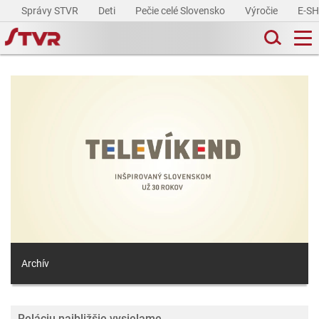
Správy STVR
Deti
Pečie celé Slovensko
Výročie
E-S
Archív
Reláciu najbližšie vysielame