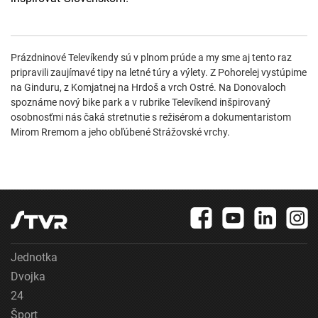
Prázdninové Televíkendy sú v plnom prúde a my sme aj tento raz
pripravili zaujímavé tipy na letné túry a výlety. Z Pohorelej vystúpime
na Ginduru, z Komjatnej na Hrdoš a vrch Ostré. Na Donovaloch
spoznáme nový bike park a v rubrike Televíkend inšpirovaný
osobnosťmi nás čaká stretnutie s režisérom a dokumentaristom
Mirom Rremom a jeho obľúbené Strážovské vrchy.
Jednotka
Dvojka
24
Šport