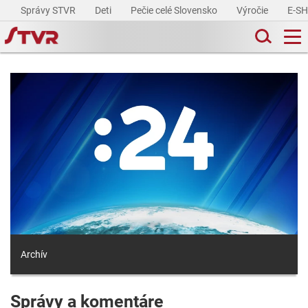
Správy STVR
Deti
Pečie celé Slovensko
Výročie
E-S
Archív
Správy a komentáre