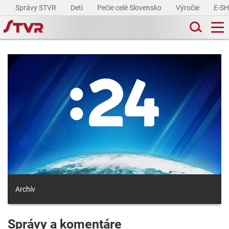
Správy STVR
Deti
Pečie celé Slovensko
Výročie
E-S
Archív
Správy a komentáre