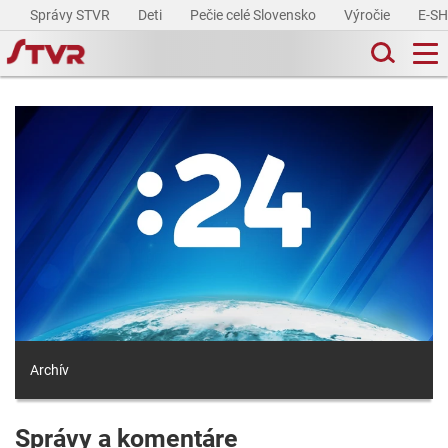
Správy STVR
Deti
Pečie celé Slovensko
Výročie
E-S
Archív
Správy a komentáre