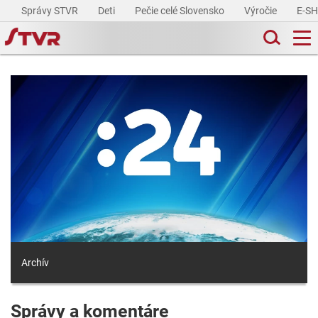
Správy STVR
Deti
Pečie celé Slovensko
Výročie
E-S
Archív
Správy a komentáre