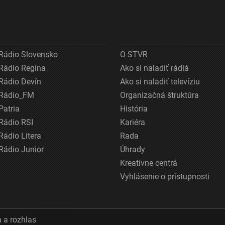
Rádio Slovensko
O STVR
Rádio Regina
Ako si naladiť rádiá
Rádio Devín
Ako si naladiť televíziu
Rádio_FM
Organizačná štruktúra
Patria
História
Rádio RSI
Kariéra
Rádio Litera
Rada
Rádio Junior
Úhrady
Kreatívne centrá
Vyhlásenie o prístupnosti
 a rozhlas