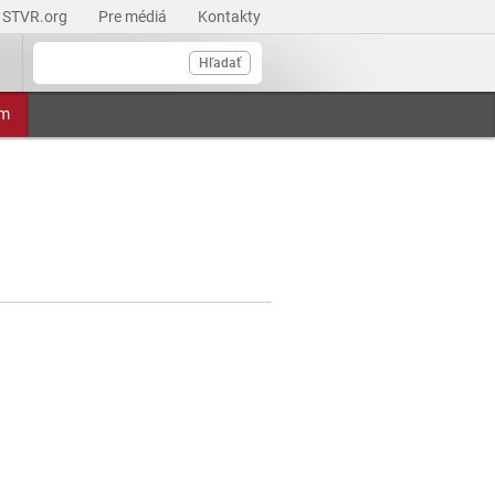
STVR.org
Pre médiá
Kontakty
Hľadať
am