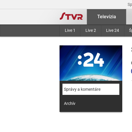
S
Televízia
Live 1
Live 2
Live 24
Š
Správy a komentáre
Archív