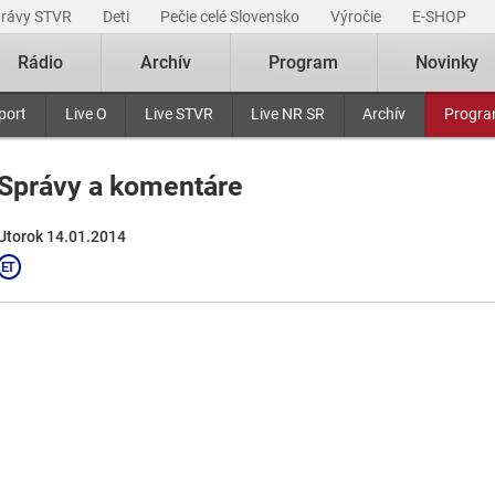
právy STVR
Deti
Pečie celé Slovensko
Výročie
E-SHOP
Rádio
Archív
Program
Novinky
port
Live O
Live STVR
Live NR SR
Archív
Progr
Správy a komentáre
Utorok 14.01.2014