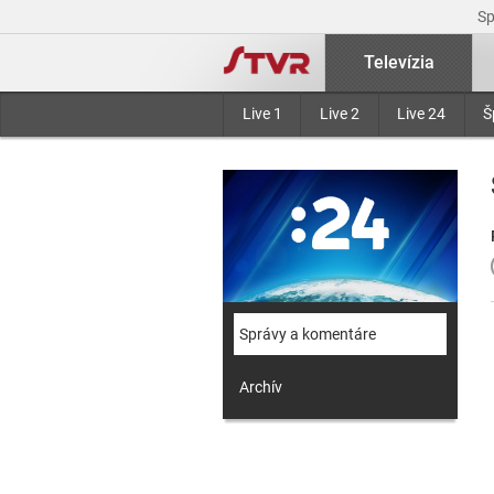
S
Televízia
Live 1
Live 2
Live 24
Š
Správy a komentáre
Archív