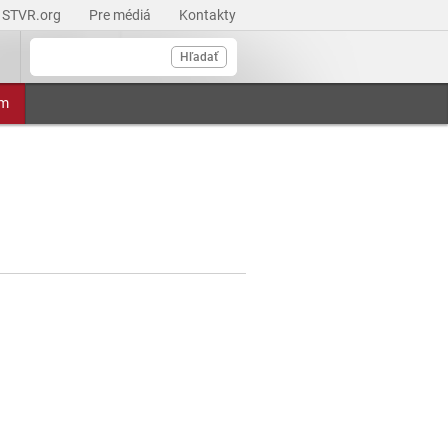
STVR.org
Pre médiá
Kontakty
Hľadať
am