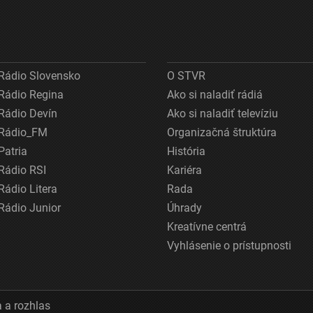
Rádio Slovensko
O STVR
Rádio Regina
Ako si naladiť rádiá
Rádio Devín
Ako si naladiť televíziu
Rádio_FM
Organizačná štruktúra
Patria
História
Rádio RSI
Kariéra
Rádio Litera
Rada
Rádio Junior
Úhrady
Kreatívne centrá
Vyhlásenie o prístupnosti
 a rozhlas