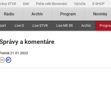
právy STVR
Deti
Pečie celé Slovensko
Výročie
E-SHOP
Rádio
Archív
Program
Novinky
port
Live O
Live STVR
Live NR SR
Archív
Progr
Správy a komentáre
Piatok 21.01.2022