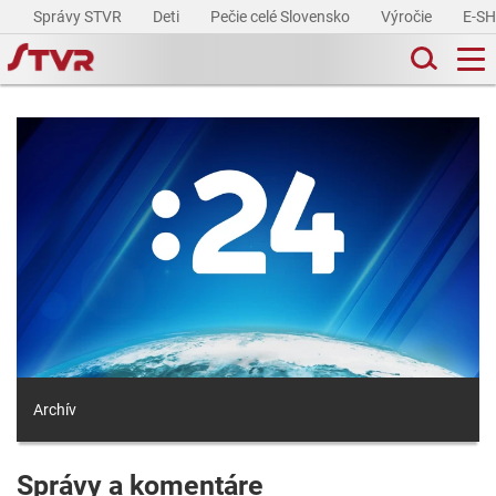
Správy STVR
Deti
Pečie celé Slovensko
Výročie
E-S
Archív
Správy a komentáre