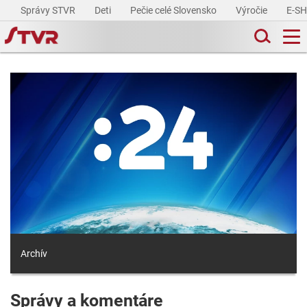
Správy STVR
Deti
Pečie celé Slovensko
Výročie
E-S
Archív
Správy a komentáre