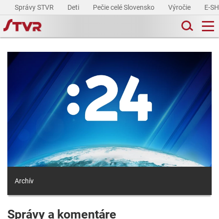
Správy STVR
Deti
Pečie celé Slovensko
Výročie
E-S
Archív
Správy a komentáre