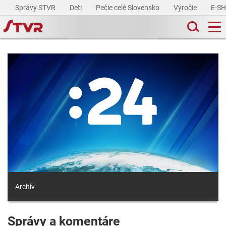
Správy STVR
Deti
Pečie celé Slovensko
Výročie
E-S
Archív
Správy a komentáre