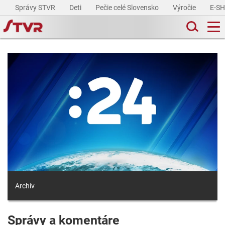
Správy STVR
Deti
Pečie celé Slovensko
Výročie
E-S
Archív
Správy a komentáre