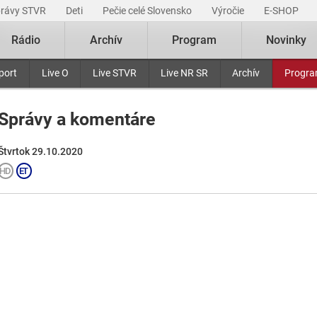
právy STVR
Deti
Pečie celé Slovensko
Výročie
E-SHOP
Rádio
Archív
Program
Novinky
port
Live O
Live STVR
Live NR SR
Archív
Progr
Správy a komentáre
Štvrtok 29.10.2020