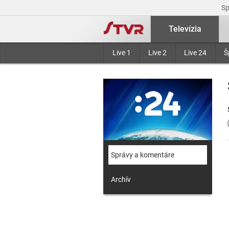
S
Televízia
Live 1
Live 2
Live 24
Š
Správy a komentáre
Archív