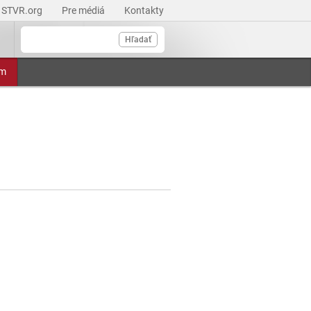
STVR.org
Pre médiá
Kontakty
Hľadať
am