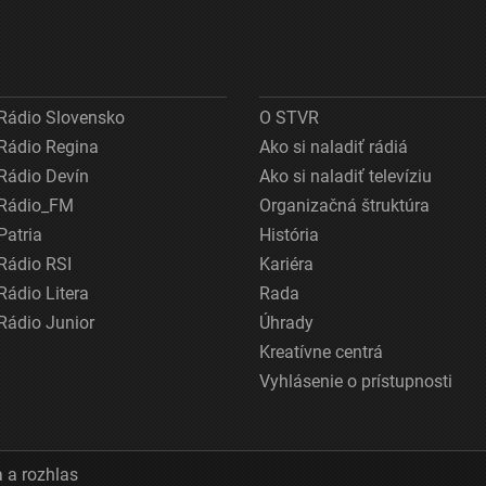
Rádio Slovensko
O STVR
Rádio Regina
Ako si naladiť rádiá
Rádio Devín
Ako si naladiť televíziu
Rádio_FM
Organizačná štruktúra
Patria
História
Rádio RSI
Kariéra
Rádio Litera
Rada
Rádio Junior
Úhrady
Kreatívne centrá
Vyhlásenie o prístupnosti
 a rozhlas