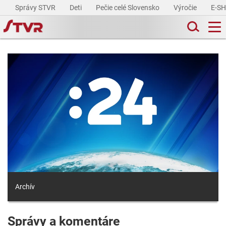
Správy STVR
Deti
Pečie celé Slovensko
Výročie
E-S
Archív
Správy a komentáre