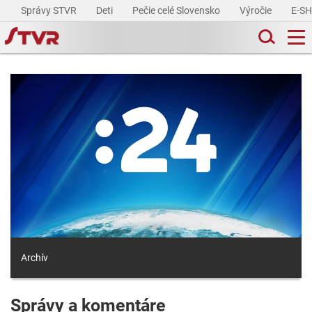
Správy STVR
Deti
Pečie celé Slovensko
Výročie
E-S
Archív
Správy a komentáre