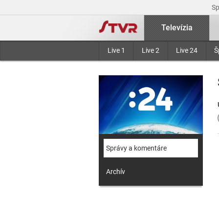
S
Televízia
Live 1
Live 2
Live 24
Š
Správy a komentáre
Archív