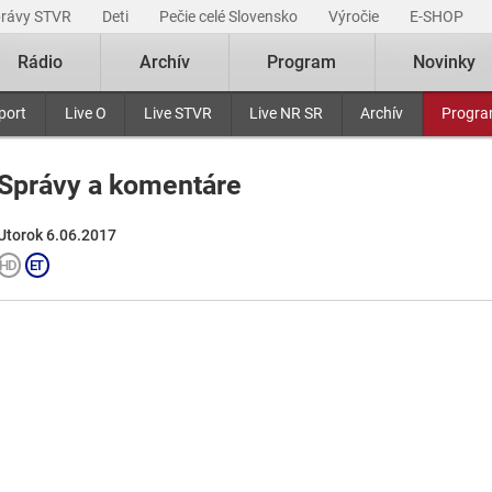
právy STVR
Deti
Pečie celé Slovensko
Výročie
E-SHOP
Rádio
Archív
Program
Novinky
port
Live O
Live STVR
Live NR SR
Archív
Progr
Správy a komentáre
Utorok 6.06.2017