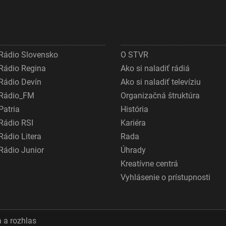
Rádio Slovensko
O STVR
Rádio Regina
Ako si naladiť rádiá
Rádio Devín
Ako si naladiť televíziu
Rádio_FM
Organizačná štruktúra
Patria
História
Rádio RSI
Kariéra
Rádio Litera
Rada
Rádio Junior
Úhrady
Kreatívne centrá
Vyhlásenie o prístupnosti
 a rozhlas