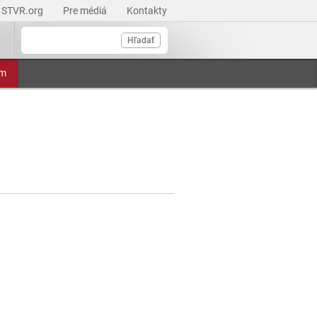
STVR.org
Pre médiá
Kontakty
Hľadať
am