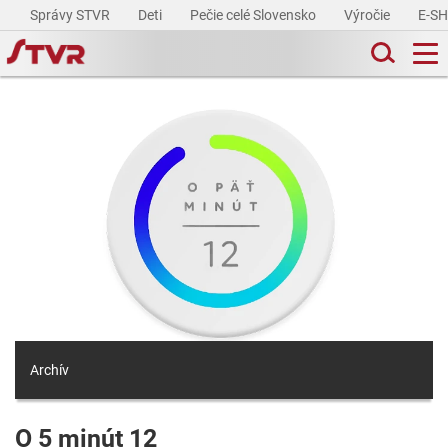
Správy STVR
Deti
Pečie celé Slovensko
Výročie
E-S
Archív
O 5 minút 12