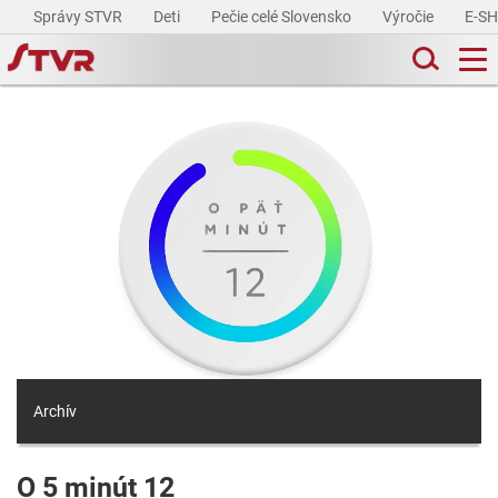
Správy STVR
Deti
Pečie celé Slovensko
Výročie
E-S
Archív
O 5 minút 12