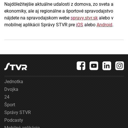
Najdôležitejšie aktuálne udalosti z domova, zo sveta a
ekonomiky, ale aj regionálne a športové spravodajstvo
nájdete na spravodajskom webe
spravy.stvr.sk
alebo v
mobilnej aplikácii Správy STVR pre
iOS
alebo
Android
.
Jednotka
Dvojka
24
Šport
Správy STVR
Podcasty
Mobilné aplikácie