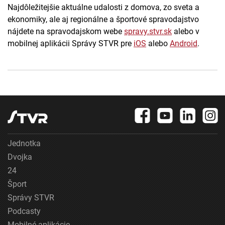
Najdôležitejšie aktuálne udalosti z domova, zo sveta a
ekonomiky, ale aj regionálne a športové spravodajstvo
nájdete na spravodajskom webe
spravy.stvr.sk
alebo v
mobilnej aplikácii Správy STVR pre
iOS
alebo
Android
.
Jednotka
Dvojka
24
Šport
Správy STVR
Podcasty
Mobilné aplikácie