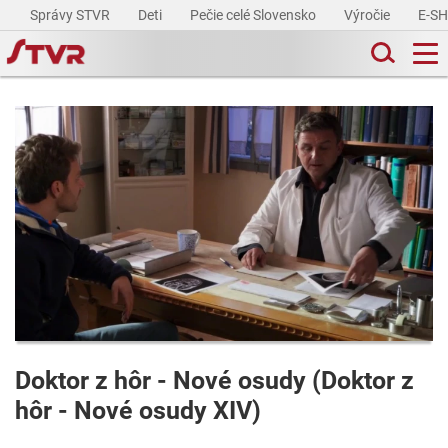
Správy STVR
Deti
Pečie celé Slovensko
Výročie
E-S
Doktor z hôr - Nové osudy (Doktor z
hôr - Nové osudy XIV)