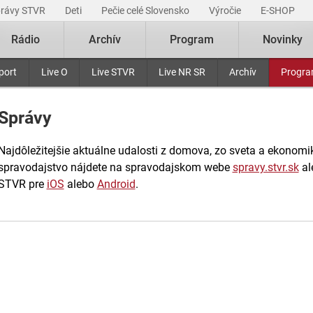
právy STVR
Deti
Pečie celé Slovensko
Výročie
E-SHOP
Rádio
Archív
Program
Novinky
port
Live O
Live STVR
Live NR SR
Archív
Progr
Správy
Najdôležitejšie aktuálne udalosti z domova, zo sveta a ekonomiky
spravodajstvo nájdete na spravodajskom webe
spravy.stvr.sk
al
STVR pre
iOS
alebo
Android
.