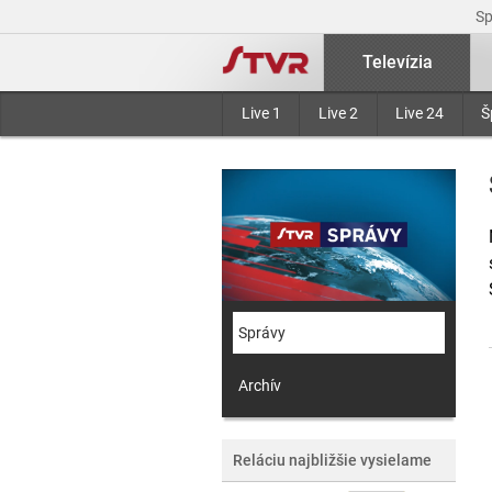
S
Televízia
Live 1
Live 2
Live 24
Š
Správy
Archív
Reláciu najbližšie vysielame