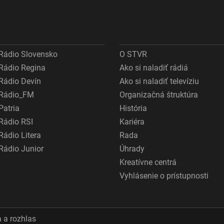
Rádio Slovensko
O STVR
Rádio Regina
Ako si naladiť rádiá
Rádio Devín
Ako si naladiť televíziu
Rádio_FM
Organizačná štruktúra
Patria
História
Rádio RSI
Kariéra
Rádio Litera
Rada
Rádio Junior
Úhrady
Kreatívne centrá
Vyhlásenie o prístupnosti
 a rozhlas