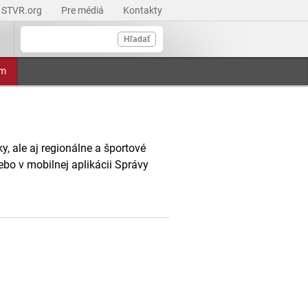
STVR.org
Pre médiá
Kontakty
Hľadať
am
, ale aj regionálne a športové
ebo v mobilnej aplikácii Správy