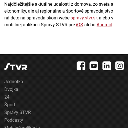
Najdôležitejšie aktuálne udalosti z domova, zo sveta a
ekonomiky, ale aj regionálne a športové spravodajstvo
nájdete na spravodajskom webe
spravy.stvr.sk
alebo v
mobilnej aplikácii Správy STVR pre
iOS
alebo
Android
.
Jednotka
Dvojka
24
Šport
Správy STVR
Podcasty
Mobilné aplikácie