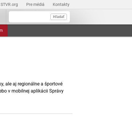
STVR.org
Pre médiá
Kontakty
Hľadať
am
, ale aj regionálne a športové
ebo v mobilnej aplikácii Správy