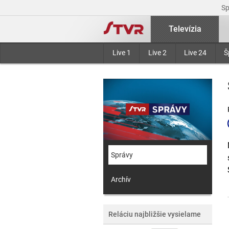
S
Televízia
Live 1
Live 2
Live 24
Š
Správy
Archív
Reláciu najbližšie vysielame