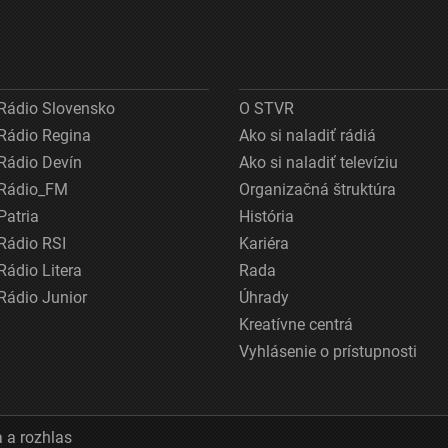
Rádio Slovensko
O STVR
Rádio Regina
Ako si naladiť rádiá
Rádio Devín
Ako si naladiť televíziu
Rádio_FM
Organizačná štruktúra
Patria
História
Rádio RSI
Kariéra
Rádio Litera
Rada
Rádio Junior
Úhrady
Kreatívne centrá
Vyhlásenie o prístupnosti
 a rozhlas