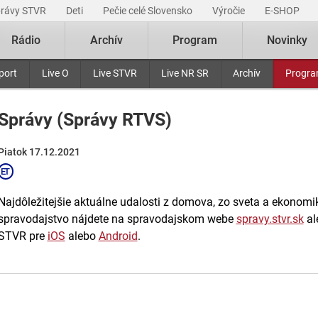
právy STVR
Deti
Pečie celé Slovensko
Výročie
E-SHOP
Rádio
Archív
Program
Novinky
port
Live O
Live STVR
Live NR SR
Archív
Progr
Správy (Správy RTVS)
Piatok 17.12.2021
Najdôležitejšie aktuálne udalosti z domova, zo sveta a ekonomiky
spravodajstvo nájdete na spravodajskom webe
spravy.stvr.sk
al
STVR pre
iOS
alebo
Android
.