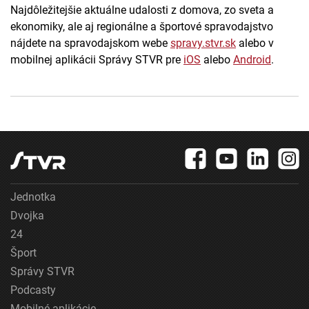
Najdôležitejšie aktuálne udalosti z domova, zo sveta a
ekonomiky, ale aj regionálne a športové spravodajstvo
nájdete na spravodajskom webe
spravy.stvr.sk
alebo v
mobilnej aplikácii Správy STVR pre
iOS
alebo
Android
.
Jednotka
Dvojka
24
Šport
Správy STVR
Podcasty
Mobilné aplikácie