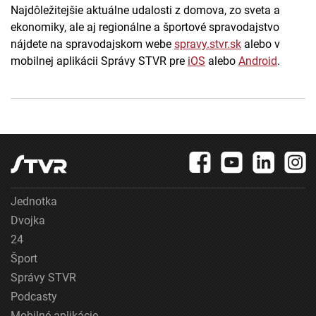
Najdôležitejšie aktuálne udalosti z domova, zo sveta a
ekonomiky, ale aj regionálne a športové spravodajstvo
nájdete na spravodajskom webe
spravy.stvr.sk
alebo v
mobilnej aplikácii Správy STVR pre
iOS
alebo
Android
.
Jednotka
Dvojka
24
Šport
Správy STVR
Podcasty
Mobilné aplikácie