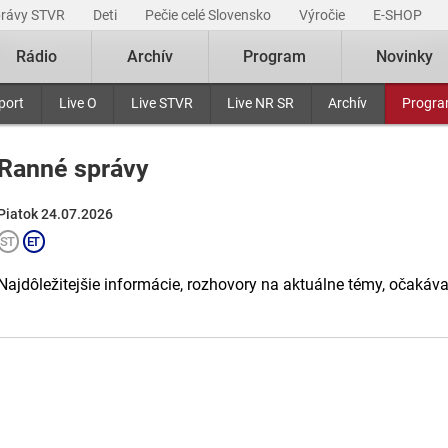
právy STVR
Deti
Pečie celé Slovensko
Výročie
E-SHOP
Rádio
Archív
Program
Novinky
port
Live O
Live STVR
Live NR SR
Archív
Progr
Ranné správy
Piatok 24.07.2026
Najdôležitejšie informácie, rozhovory na aktuálne témy, očakáv