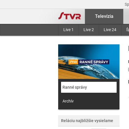
S
Televízia
Live 1
Live 2
Live 24
Š
Ranné správy
Archív
Reláciu najbližšie vysielame