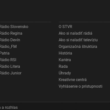
Rádio Slovensko
O STVR
Rádio Regina
Ako si naladiť rádiá
Rádio Devín
Ako si naladiť televíziu
Rádio_FM
Organizačná štruktúra
Patria
História
Rádio RSI
Kariéra
Rádio Litera
Rada
Rádio Junior
Úhrady
Kreatívne centrá
Vyhlásenie o prístupnosti
 a rozhlas