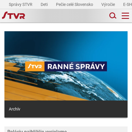
Správy STVR
Deti
Pečie celé Slovensko
Výročie
E-S
Archív
Reláciu najbližšie vysielame